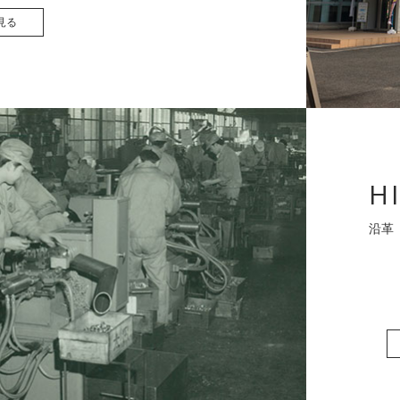
見る
H
沿革