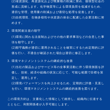
(2)省資源化、再資源化および廃棄物の削減に努め、循環型社会の
形成に貢献します。化学物質等による環境負荷を低減するため、
適切な管理、使用量の削減および適切な処理を促進します。
(3)自然環境、生物多様性や水資源の保全に配慮した企業活動に努
めます。
2. 環境関連法規の順守
(1)環境に関わる法規制およびその他の要求事項などの合意した事
項を順守します。
(2)順守義務が適切に運用されることを確実にするため定期的に評
価を行い、不適合が確認された場合は適切に修正します。
3. 環境マネジメントシステムの継続的な改善
(1)当社の製品およびサービス等の全事業活動に伴う環境側面を評
価し、技術、経済や組織の状況に応じて、可能な範囲で目標を策
定し、運用します。
(2)環境パフォーマンスを向上させるため、定期的に評価・見直し
を行い、環境マネジメントシステムの継続的改善を図ります。
この環境方針は、文書化した情報として維持し、組織内に伝達する
とともに、利害関係者が入手可能とします。