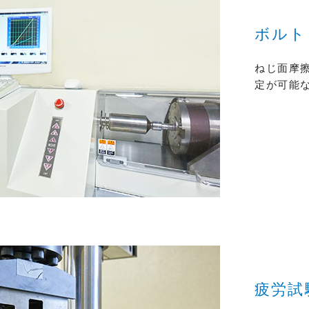
ボルト
ねじ面摩
定が可能
疲労試