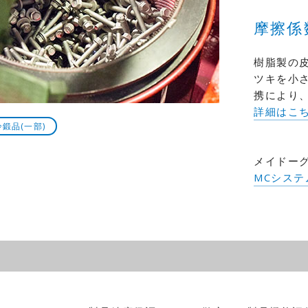
摩擦係
樹脂製の
ツキを小
携により
詳細はこ
冷鍛品(一部)
メイドー
MCシス