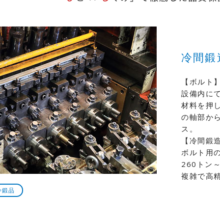
冷間鍛
【ボルト
設備内に
材料を押
の軸部か
ス。
【冷間鍛
ボルト用
260トン
複雑で高
冷鍛品