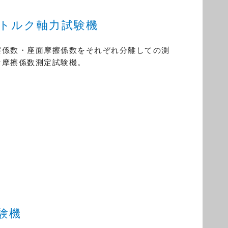
トルク軸力試験機
擦係数・座面摩擦係数をそれぞれ分離しての測
な摩擦係数測定試験機。
験機