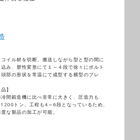
造
】
てコイル材を切断、搬送しながら型と型の間に
し込み、塑性変形にて１～４段で徐々にボルト
ら頭部の形状を常温にて成型する横型のプレ
造品】
の冷間鍛造機に比べ非常に大きく、圧造力も
～1200トン、工程も4～6段となっているため、
精度な製品の加工が可能。