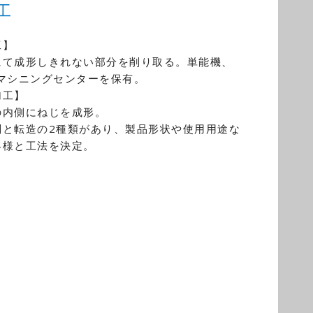
工
工】
にて成形しきれない部分を削り取る。単能機、
、マシニングセンターを保有。
加工】
の内側にねじを成形。
削と転造の2種類があり、製品形状や使用用途な
客様と工法を決定。