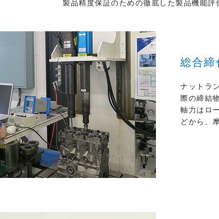
製品精度保証のための徹底した製品機能評
総合締
ナットラ
際の締結
軸力はロ
どから、