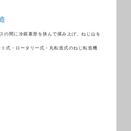
造
イスの間に冷鍛素形を挟んで揉み上げ、ねじ山を
ート式・ロータリー式・丸転造式のねじ転造機