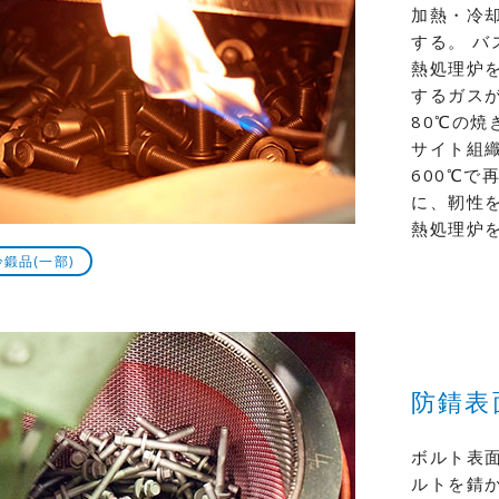
加熱・冷
する。 
熱処理炉
するガスが
80℃の
サイト組織
600℃で
に、靭性を
熱処理炉
冷鍛品(一部)
防錆表
ボルト表
ルトを錆