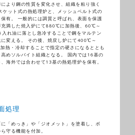
却により鋼の性質を変化させ、組織を粘り強く
バスケット式の熱処理炉と、メッシュベルト式の
を保有。 一般的には調質と呼ばれ、表面を保護
充満した焼入炉にて880℃に加熱後、60℃～
焼き入れ油に落とし急冷することで鋼をマルテン
に変える。 その後、焼戻し炉にて400℃～
再加熱・冷却することで指定の硬さになるととも
高めソルバイト組織となる。 国内では16基の
を、海外では合わせて13基の熱処理炉を保有。
面処理
面に「めっき」や「ジオメット」を塗着し、ボ
から守る機能を付加。