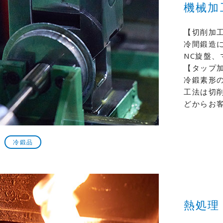
機械加
【切削加
冷間鍛造
NC旋盤
【タップ
冷鍛素形
工法は切
どからお
冷鍛品
熱処理