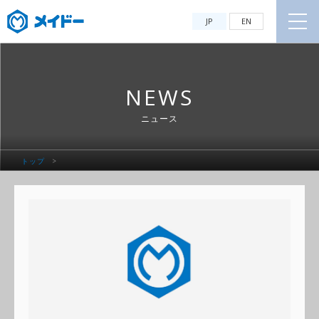
JP
EN
NEWS
ニュース
トップ
>
Warning
: Undefined variable $prefix in
/var/www/html/wmidp/wp-
content/themes/meidoh/functions.php
on line
434
ニュース