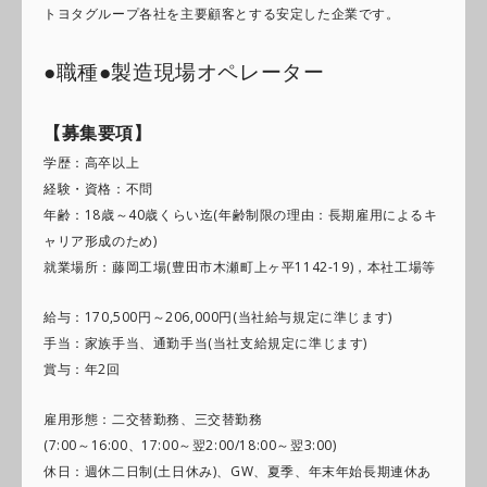
トヨタグループ各社を主要顧客とする安定した企業です。
●職種●製造現場オペレーター
【募集要項
】
学歴：高卒以上
経験・資格：不問
年齢：18歳～40歳くらい迄(年齢制限の理由：長期雇用によるキ
ャリア形成のため)
就業場所：藤岡工場(豊田市木瀬町上ヶ平1142-19)，本社工場等
給与：170,500円～206,000円(当社給与規定に準じます)
手当：家族手当、通勤手当(当社支給規定に準じます)
賞与：年2回
雇用形態：二交替勤務、三交替勤務
(7:00～16:00、17:00～翌2:00/18:00～翌3:00)
休日：週休二日制(土日休み)、GW、夏季、年末年始長期連休あ