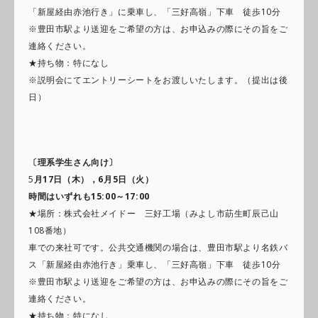
「新屋経由赤池行き」に乗車し、「三好高嶺」下車 徒歩10分
※豊田市駅より送迎をご希望の方は、お申込みの際にその旨をご
連絡ください。
★持ち物：特になし
※説明会にてエントリーシートをお渡しいたします。（提出は後
日）
〔理系学生さん向け〕
5
月17日（木），6月5日（火）
時間はいずれも15:00～17:00
★場所：株式会社メイドー 三好工場（みよし市莇生町辰己山
108番地）
車での来社可です。公共交通機関の場合は、豊田市駅より名鉄バ
ス「新屋経由赤池行き」乗車し、「三好高嶺」下車 徒歩10分
※豊田市駅より送迎をご希望の方は、お申込みの際にその旨をご
連絡ください。
★持ち物：特になし